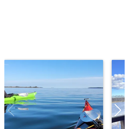
Upptäck friluftsaktiviteter i
Söderhamn
Fånga upplevelsen direkt! Klicka dig vidare till våra
aktiviteter och planera ditt äventyr.