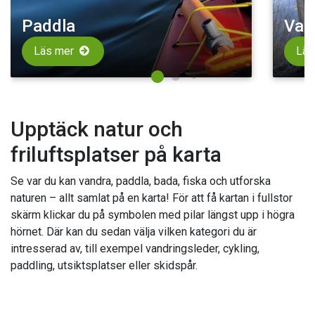
Paddla
Van
Läs mer
Läs
Upptäck natur och
friluftsplatser på karta
Se var du kan vandra, paddla, bada, fiska och utforska
naturen – allt samlat på en karta! För att få kartan i fullstor
skärm klickar du på symbolen med pilar längst upp i högra
hörnet. Där kan du sedan välja vilken kategori du är
intresserad av, till exempel vandringsleder, cykling,
paddling, utsiktsplatser eller skidspår.