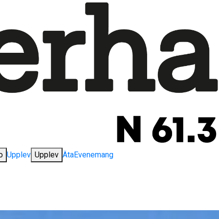
o
Upplev
Upplev
Äta
Evenemang