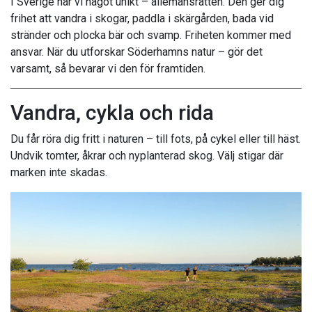
I Sverige har vi något unikt – allemansrätten. Den ger dig
frihet att vandra i skogar, paddla i skärgården, bada vid
stränder och plocka bär och svamp. Friheten kommer med
ansvar. När du utforskar Söderhamns natur – gör det
varsamt, så bevarar vi den för framtiden.
Vandra, cykla och rida
Du får röra dig fritt i naturen – till fots, på cykel eller till häst.
Undvik tomter, åkrar och nyplanterad skog. Välj stigar där
marken inte skadas.