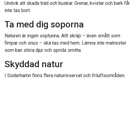
Undvik att skada träd och buskar. Grenar, kvistar och bark får
inte tas bort.
Ta med dig soporna
Naturen är ingen soptunna. Allt skräp – även smått som
fimpar och snus – ska tas med hem. Lämna inte matrester
som kan störa djur och sprida smitta.
Skyddad natur
I Söderhamn finns flera naturreservat och friluftsområden.
Här kan särskilda regler gälla, till exempel om var du får
tälta eller elda. Följ skyltar och information på platsen.