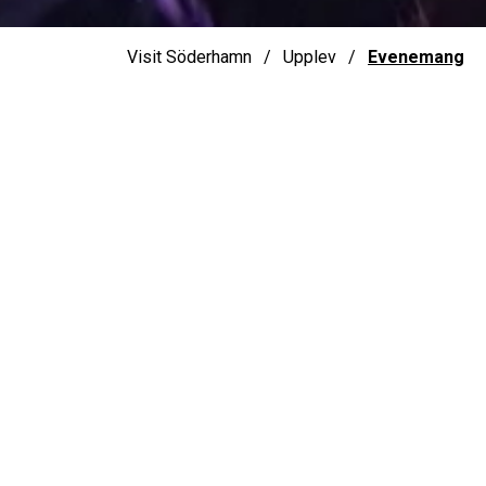
Visit Söderhamn
Upplev
Evenemang
Här hittar du ett urval av evenemang i Söderh
vår populära evenemangskalender. Låt dig ins
Alla kommande e