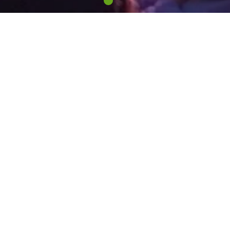
Evenemang
amn med omnejd. Du hittar ett brett utbud av förstklassiga evene
pireras av vad som händer just nu eller vad som är på gång läng
och om vad som är på gång här:
Tipsa om ditt evenemang
venemang