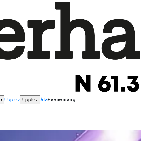
o
Upplev
Upplev
Äta
Evenemang