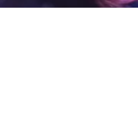
mang på scener, arenor, parker och besöksmål i
re fram. Du kan också tipsa om ditt evenemang