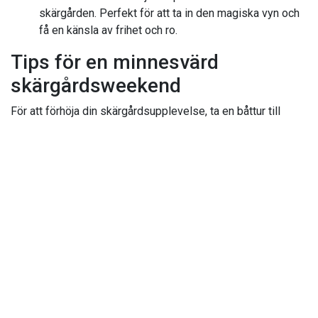
skärgården. Perfekt för att ta in den magiska vyn och
få en känsla av frihet och ro.
Tips för en minnesvärd
skärgårdsweekend
För att förhöja din skärgårdsupplevelse, ta en båttur till
Stenö Havsbad och Camping. Här kan du njuta av
underhållning, mat och olika upplevelser som kompletterar
din vistelse på Rönnskär. Stenö erbjuder en mängd
aktiviteter, från äventyrsgolf till mysiga caféer och
restauranger, vilket gör det till ett perfekt utflyktsmål under
din semester i Söderhamn. Utforska området och ta del av
allt det har att erbjuda för att skapa minnen som varar länge.
Vi hoppas att denna inspirerande skärgårdsweekend
på Rönnskär lockar dig att boka din vistelse och
uppleva allt det fantastiska som ön har att erbjuda.
Välkommen till en helg fylld med avkoppling, äventyr