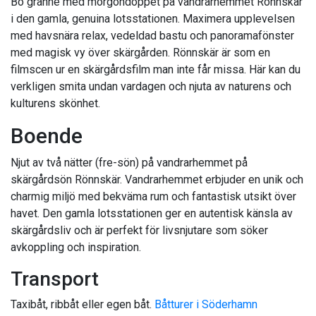
Bo granne med morgondoppet på vandrarhemmet Rönnskär
i den gamla, genuina lotsstationen. Maximera upplevelsen
med havsnära relax, vedeldad bastu och panoramafönster
med magisk vy över skärgården. Rönnskär är som en
filmscen ur en skärgårdsfilm man inte får missa. Här kan du
verkligen smita undan vardagen och njuta av naturens och
kulturens skönhet.
Boende
Njut av två nätter (fre-sön) på vandrarhemmet på
skärgårdsön Rönnskär. Vandrarhemmet erbjuder en unik och
charmig miljö med bekväma rum och fantastisk utsikt över
havet. Den gamla lotsstationen ger en autentisk känsla av
skärgårdsliv och är perfekt för livsnjutare som söker
avkoppling och inspiration.
Transport
Taxibåt, ribbåt eller egen båt.
Båtturer i Söderhamn