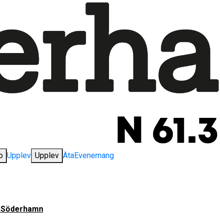
o
Upplev
Upplev
Äta
Evenemang
i Söderhamn