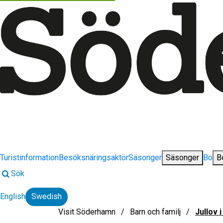
Turistinformation
Besöksnäringsaktör
Säsonger
Säsonger
Bo
B
Sök
English
Swedish
Change language:
Visit Söderhamn
Barn och familj
Jullov 