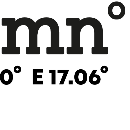
©
Söderhamn Padelcenter