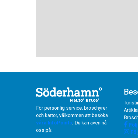
Bes
Turist
För personlig service, broschyrer
Artikla
och kartor, välkommen att besöka
Brosch
våra InfoPoints
.
Du kan även nå
Föl
oss på:
Föl