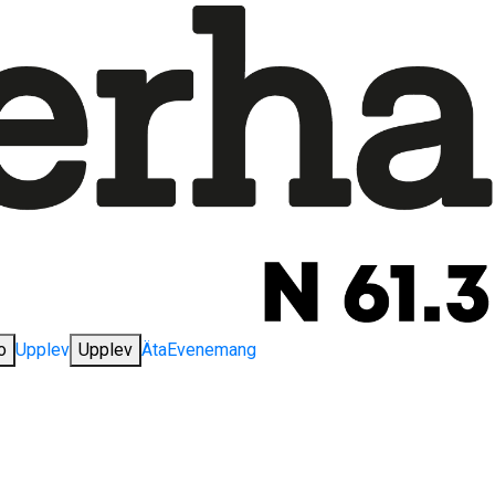
o
Upplev
Upplev
Äta
Evenemang