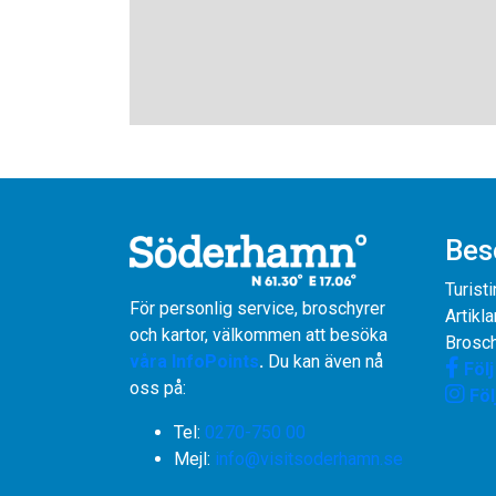
Bes
Turist
För personlig service, broschyrer
Artikla
och kartor, välkommen att besöka
Brosch
våra InfoPoints
.
Du kan även nå
Föl
oss på:
Föl
Tel:
0270-750 00
​​​​​​​Mejl:
info@visitsoderhamn.se