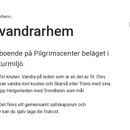
arhem
 vandrarhem
boende på Pilgrimscenter beläget i
urmiljö.
för knuten. Vandra på leden som är en del av St. Olov
an vandra mot kusten och Skärså eller Trönö med sina
r upp Helgonleden med Trondheim som mål.
Det finns ett gemensamt sällskapsrum och
kan du själv laga din frukost.
g och håller själv med handdukar och lakan. Du kan även