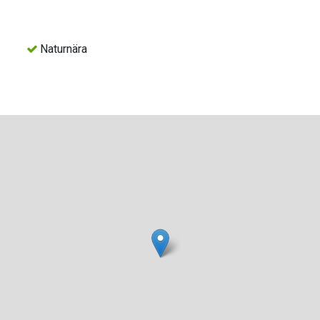
Naturnära
atis.
kusrummet (tvåbäddsrum) och Staffanrummet (fyrbäddsrum).
telse.