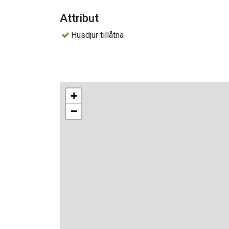
hyra lakan och handdukar, 50kr/pers.
Attribut
Priser:
Husdjur tillåtna
350 kr/person och natt, barn upp till 12 år bor gr
I ett av rummen är husdjur tillåtna, i Fransis
Mejla för bokning.
För att bokningen ska vara giltig, invänta bekräf
+
−