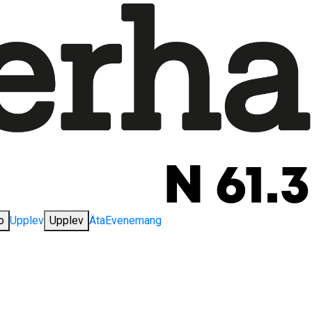
o
Upplev
Upplev
Äta
Evenemang