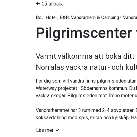
Gå tillbaka
Bo
Hotell, B&B, Vandrarhem & Camping
Vandr
Pilgrimscenter
Varmt välkomma att boka ditt 
Norralas vackra natur- och kult
För dig som vill vandra finns pilgrimsleden utan
Waterway projektet i Söderhamns kommun. Du k
vackra skogar. Pilgrimsleden mot Trönö möte
Vandrarhemmet har 3 rum med 2-4 sovplatser. 
köksavdelning med spis, micro och kylskåp. Här 
Läs mer
På vandrarhemmet ansvarar du själv för städnin