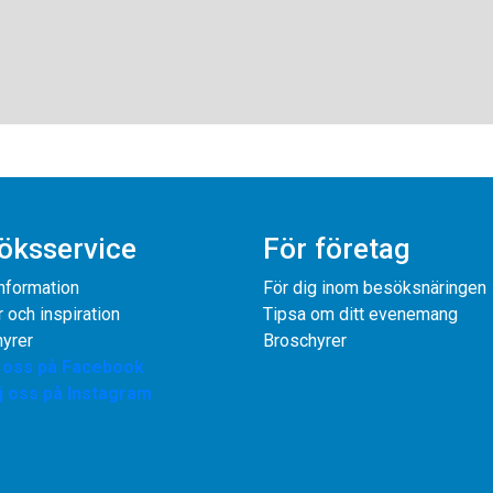
öksservice
För företag
information
För dig inom besöksnäringen
r och inspiration
Tipsa om ditt evenemang
yrer
Broschyrer
j oss på Facebook
j oss på Instagram