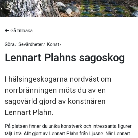
©
Konstkraft Ljusne
Gå tillbaka
Göra
Sevärdheter
Konst
Lennart Plahns sagoskog
I hälsingeskogarna nordväst om
norrbränningen möts du av en
sagovärld gjord av konstnären
Lennart Plahn.
På platsen finner du unika konstverk och intressanta figurer
täljt i trä. Allt gjort av Lennart Plahn från Ljusne. När Lennart