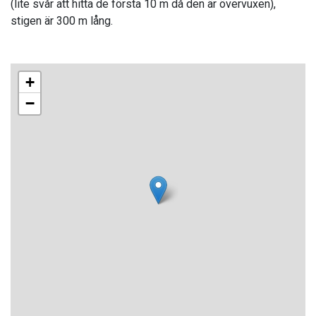
(lite svår att hitta de första 10 m då den är övervuxen),
stigen är 300 m lång.
+
−