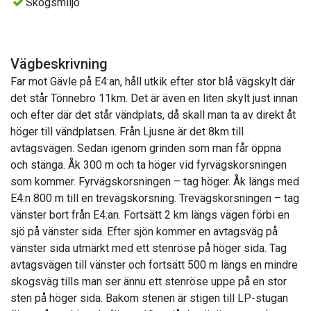
Skogsmiljö
Vägbeskrivning
Far mot Gävle på E4:an, håll utkik efter stor blå vägskylt där
det står Tönnebro 11km. Det är även en liten skylt just innan
och efter där det står vändplats, då skall man ta av direkt åt
höger till vändplatsen. Från Ljusne är det 8km till
avtagsvägen. Sedan igenom grinden som man får öppna
och stänga. Åk 300 m och ta höger vid fyrvägskorsningen
som kommer. Fyrvägskorsningen – tag höger. Åk längs med
E4:n 800 m till en trevägskorsning. Trevägskorsningen – tag
vänster bort från E4:an. Fortsätt 2 km längs vägen förbi en
sjö på vänster sida. Efter sjön kommer en avtagsväg på
vänster sida utmärkt med ett stenröse på höger sida. Tag
avtagsvägen till vänster och fortsätt 500 m längs en mindre
skogsväg tills man ser ännu ett stenröse uppe på en stor
sten på höger sida. Bakom stenen är stigen till LP-stugan