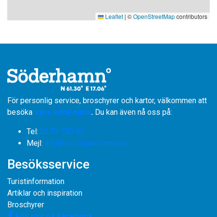
Leaflet
|
©
OpenStreetMap
contributors
För personlig service, broschyrer och kartor, välkommen att
besöka
våra InfoPoints
.
Du kan även nå oss på:
Tel:
0270-750 00
​​​​​​​Mejl:
info@visitsoderhamn.se
Besöksservice
Turistinformation
Artiklar och inspiration
Broschyrer
Följ oss på Facebook