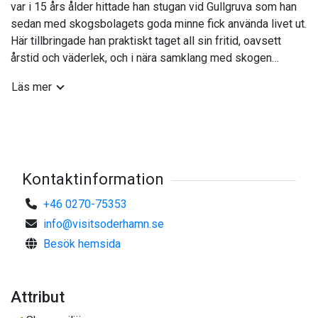
var i 15 års ålder hittade han stugan vid Gullgruva som han
sedan med skogsbolagets goda minne fick använda livet ut.
Här tillbringade han praktiskt taget all sin fritid, oavsett
årstid och väderlek, och i nära samklang med skogen
skapade han sitt livsverk.
Läs mer
På övervåningen på Kraftstationen i Ljusne finns också ett
permanent museum med Lennarts skulpturer.
Kontaktinformation
+46 0270-75353
info@visitsoderhamn.se
Besök hemsida
Attribut