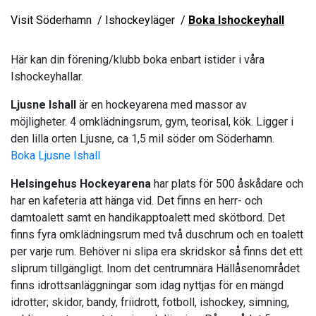
Visit Söderhamn
Ishockeyläger
Boka Ishockeyhall
Här kan din förening/klubb boka enbart istider i våra
Ishockeyhallar.
Ljusne Ishall
är en hockeyarena med massor av
möjligheter. 4 omklädningsrum, gym, teorisal, kök. Ligger i
den lilla orten Ljusne, ca 1,5 mil söder om Söderhamn.
Boka Ljusne Ishall
Helsingehus Hockeyarena
har plats för 500 åskådare och
har en kafeteria att hänga vid. Det finns en herr- och
damtoalett samt en handikapptoalett med skötbord. Det
finns fyra omklädningsrum med två duschrum och en toalett
per varje rum. Behöver ni slipa era skridskor så finns det ett
sliprum tillgängligt. Inom det centrumnära Hällåsenområdet
finns idrottsanläggningar som idag nyttjas för en mängd
idrotter; skidor, bandy, friidrott, fotboll, ishockey, simning,