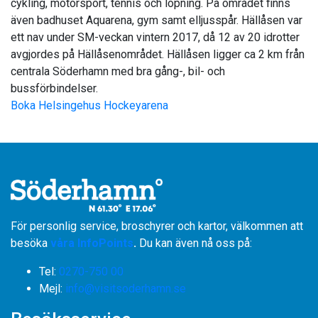
cykling, motorsport, tennis och löpning. På området finns
även badhuset Aquarena, gym samt elljusspår. Hällåsen var
ett nav under SM-veckan vintern 2017, då 12 av 20 idrotter
avgjordes på Hällåsenområdet. Hällåsen ligger ca 2 km från
centrala Söderhamn med bra gång-, bil- och
bussförbindelser.
Boka Helsingehus Hockeyarena
För personlig service, broschyrer och kartor, välkommen att
besöka
våra InfoPoints
.
Du kan även nå oss på:
Tel:
0270-750 00
​​​​​​​Mejl:
info@visitsoderhamn.se