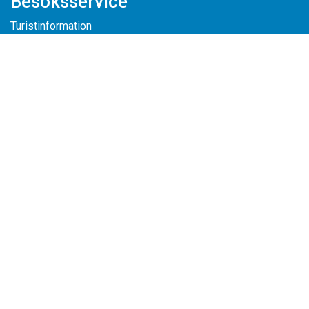
Besöksservice
Turistinformation
Artiklar och inspiration
Broschyrer
Följ oss på Facebook
Följ oss på Instagram
För företag
För dig inom besöksnäringen
Tipsa om ditt evenemang
Broschyrer
Visitsoderhamn.se
Tillgänglighetsredogörelse
Personuppgiftspolicy
Om cookies