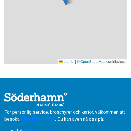
Leaflet
|
©
OpenStreetMap
contributors
För personlig service, broschyrer och kartor, välkommen att
besöka
våra InfoPoints
.
Du kan även nå oss på:
Tel:
0270-750 00