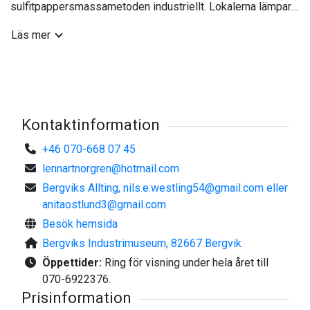
sulfitpappersmassametoden industriellt. Lokalerna lämpar
sig också till konferenser, kulturevenemang och
Läs mer
sammanträden.
Kontaktperson: Lennart Norgren 070-668 07 45
Kontaktinformation
+46 070-668 07 45
lennartnorgren@hotmail.com
Bergviks Allting,
nils.e.westling54@gmail.com
eller
anitaostlund3@gmail.com
Besök hemsida
Bergviks Industrimuseum, 82667 Bergvik
Öppettider:
Ring för visning under hela året till
070-6922376.
Prisinformation