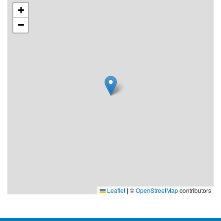
+
−
Leaflet
|
©
OpenStreetMap
contributors