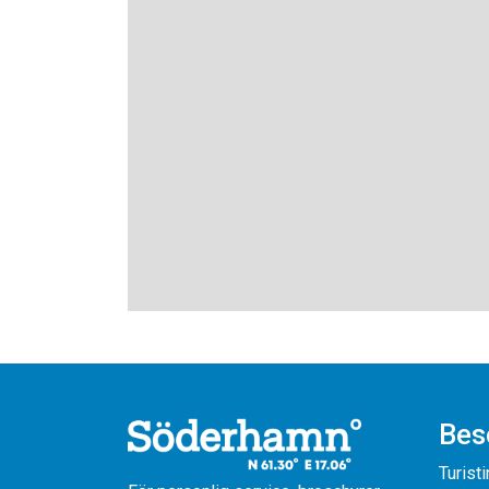
Bes
Turist