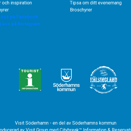
r och inspiration
Tipsa om ditt evenemang
yrer
Broschyrer
j oss på Facebook
j oss på Instagram
Visit Söderhamn - en del av Söderhamns kommun
roducerad av
Visit Group
med
Citybreak™ Information & Reserva