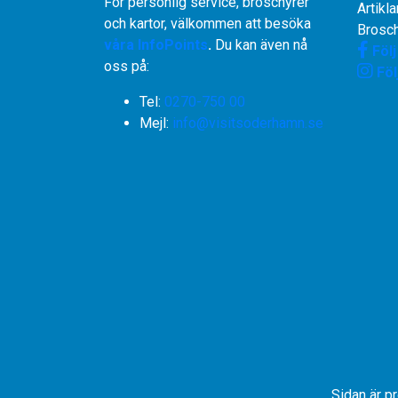
För personlig service, broschyrer
Artikla
och kartor, välkommen att besöka
Brosch
våra InfoPoints
.
Du kan även nå
Föl
oss på:
Föl
Tel:
0270-750 00
​​​​​​​Mejl:
info@visitsoderhamn.se
Sidan är p