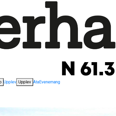
o
Upplev
Upplev
Äta
Evenemang