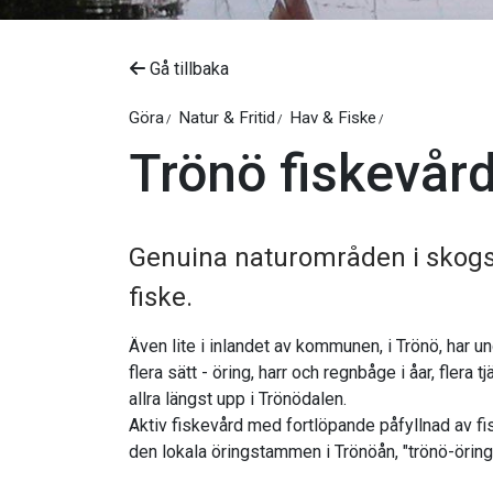
Gå tillbaka
Göra
Natur & Fritid
Hav & Fiske
Trönö fiskevår
Genuina naturområden i skogs
fiske.
Även lite i inlandet av kommunen, i Trönö, har u
flera sätt - öring, harr och regnbåge i åar, flera tjärnar och sjöar. Man kan också fiska röding i Västansjön
allra längst upp i Trönödalen.
Aktiv fiskevård med fortlöpande påfyllnad av f
den lokala öringstammen i Trönöån, "trönö-örin