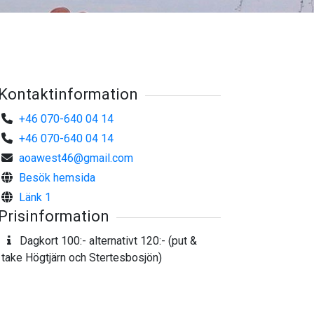
Kontaktinformation
+46 070-640 04 14
+46 070-640 04 14
aoawest46@gmail.com
Besök hemsida
Länk 1
Prisinformation
Dagkort 100:- alternativt 120:- (put &
take Högtjärn och Stertesbosjön)