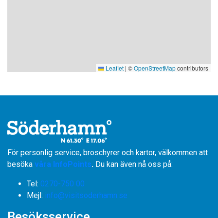
Leaflet
|
©
OpenStreetMap
contributors
För personlig service, broschyrer och kartor, välkommen att
besöka
våra InfoPoints
.
Du kan även nå oss på:
Tel:
0270-750 00
​​​​​​​Mejl:
info@visitsoderhamn.se
Besöksservice