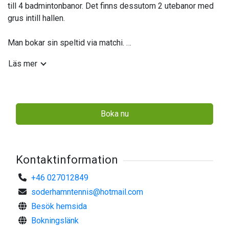
till 4 badmintonbanor. Det finns dessutom 2 utebanor med
grus intill hallen.
Man bokar sin speltid via matchi.
Där finns även prisinformation.
Läs mer
Arrangör: Söderhamns Tennissällskap
Boka nu
Kontaktinformation
+46 027012849
soderhamntennis@hotmail.com
Besök hemsida
Bokningslänk