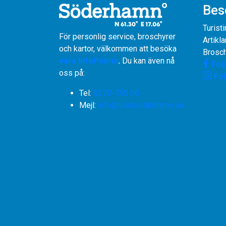
Bes
Turist
För personlig service, broschyrer
Artikla
och kartor, välkommen att besöka
Brosch
våra InfoPoints
.
Du kan även nå
Föl
oss på:
Föl
Tel:
0270-750 00
​​​​​​​Mejl:
info@visitsoderhamn.se