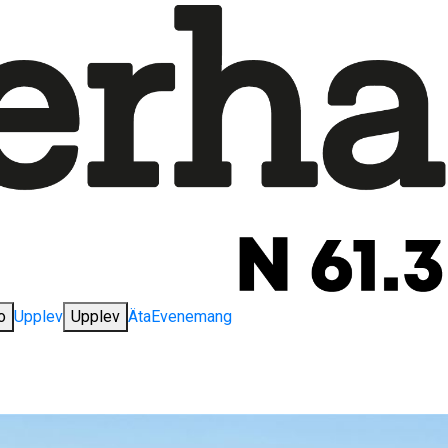
o
Upplev
Upplev
Äta
Evenemang