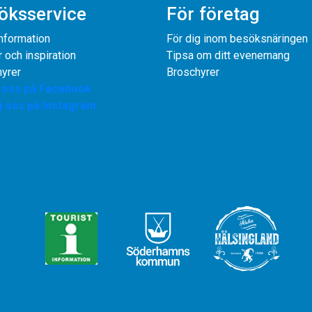
öksservice
För företag
information
För dig inom besöksnäringen
r och inspiration
Tipsa om ditt evenemang
yrer
Broschyrer
j oss på Facebook
j oss på Instagram