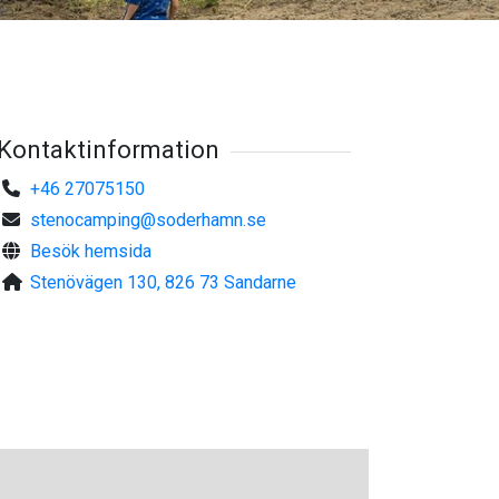
Kontaktinformation
+46 27075150
©
Söderhamns kommun
stenocamping@soderhamn.se
Besök hemsida
Stenövägen 130, 826 73 Sandarne