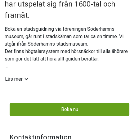
har utspelat sig från 1600-tal och
framåt.
Boka en stadsguidning via föreningen Söderhamns
museum, går runt i stadskärnan som tar ca en timme. Vi
utgår ifrån Söderhamns stadsmuseum.
Det finns högtalarsystem med hörsnäckor till alla åhörare
som gör det lätt att höra allt guiden berättar.
Under sommaren har föreningen schemalagda
Läs mer
stadsvandringar. Läs mer om föreningens stadsvandringar
och övriga aktiviteter på https://www.foreningensm.se/
Arrangör: Föreningen Söderhamns museum
Boka nu
Bokningar görs till:
Madline
073-831 67 20
arbidmadline@gmail.com
Kontaktinformation