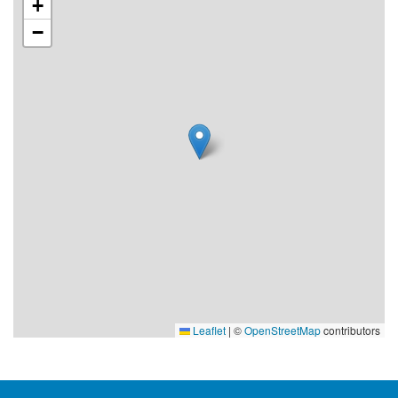
+
−
Leaflet
|
©
OpenStreetMap
contributors