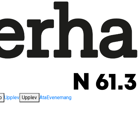
o
Upplev
Upplev
Äta
Evenemang