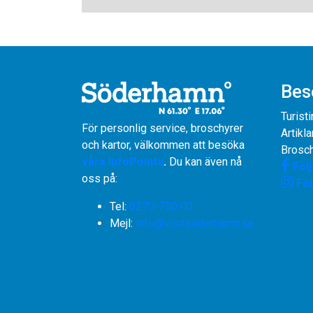
Bes
Turist
För personlig service, broschyrer
Artikla
och kartor, välkommen att besöka
Brosch
våra InfoPoints
.
Du kan även nå
Föl
oss på:
Föl
Tel:
0270-750 00
​​​​​​​Mejl:
info@visitsoderhamn.se