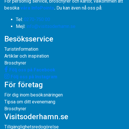
För personlig service, broschyrer och kartor, välkommen att
besöka
våra InfoPoints
.
Du kan även nå oss på:
Tel:
0270-750 00
​​​​​​​Mejl:
info@visitsoderhamn.se
Besöksservice
Turistinformation
Artiklar och inspiration
Broschyrer
Följ oss på Facebook
Följ oss på Instagram
För företag
För dig inom besöksnäringen
Tipsa om ditt evenemang
Broschyrer
Visitsoderhamn.se
Tillgänglighetsredogörelse