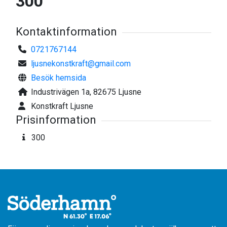
300
Kontaktinformation
0721767144
ljusnekonstkraft@gmail.com
Besök hemsida
Industrivägen 1a, 82675 Ljusne
Konstkraft Ljusne
Prisinformation
300