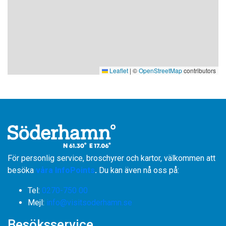
Leaflet
|
©
OpenStreetMap
contributors
För personlig service, broschyrer och kartor, välkommen att
besöka
våra InfoPoints
.
Du kan även nå oss på:
Tel:
0270-750 00
​​​​​​​Mejl:
info@visitsoderhamn.se
Besöksservice