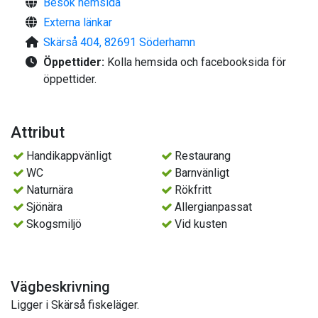
Besök hemsida
Externa länkar
Skärså 404, 82691 Söderhamn
Öppettider:
Kolla hemsida och facebooksida för
öppettider.
Attribut
Handikappvänligt
Restaurang
WC
Barnvänligt
Naturnära
Rökfritt
Sjönära
Allergianpassat
Skogsmiljö
Vid kusten
Vägbeskrivning
Ligger i Skärså fiskeläger.