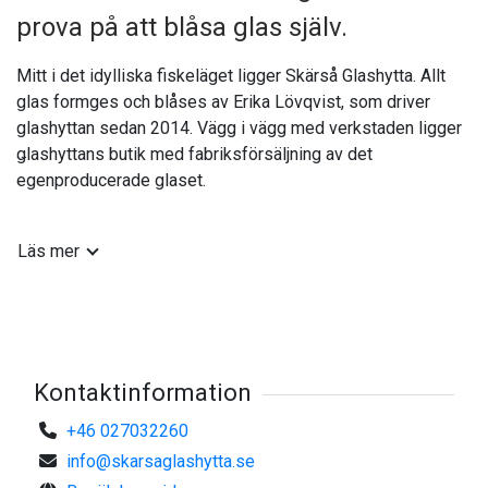
prova på att blåsa glas själv.
Mitt i det idylliska fiskeläget ligger Skärså Glashytta. Allt
glas formges och blåses av Erika Lövqvist, som driver
glashyttan sedan 2014. Vägg i vägg med verkstaden ligger
glashyttans butik med fabriksförsäljning av det
egenproducerade glaset.
Aktuella öppettider samt information om kurser finns på
Läs mer
Skärså glashyttas hemsida samt Facebooksida.
Kontaktinformation
+46 027032260
info@skarsaglashytta.se