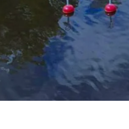
Visit Söderhamn
Söderhamns kust och skär