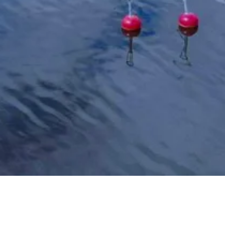
gård
Skärgården i stan