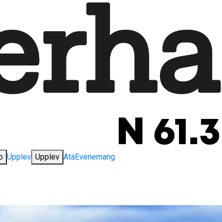
o
Upplev
Upplev
Äta
Evenemang