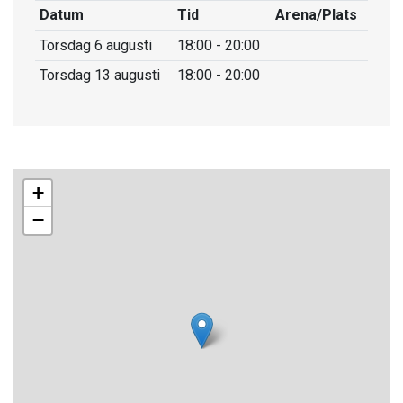
eller gummistövlar (helst med non-marking sula)
Datum
Tid
Arena/Plats
Flytväst (om du har en) Eget fika.
Torsdag 6 augusti
18:00 - 20:00
Torsdag 13 augusti
18:00 - 20:00
+
−