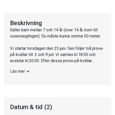
Beskrivning
Gäller barn mellan 7 och 14 år (över 14 år, kom till
vuxenseglingen). Du måste kunna simma 50 meter.
Vi startar torsdagen den 25 juni. Sen följer två prova-
på-kvällar till: 2 och 9 juli. Vi samlas kl.18.00 och
avslutar kl.20.00. Efter dessa prova-på-kvällar
fortsätter seglarskolan varje torsdag kl.18.00 t.o.m.
Läs mer
13 aug för barn som deltagit minst en gång.
Dessutom har vi planerat en barn- och ungdomshelg
i mitten av juli. Föräldrar får gärna vara på plats och
hjälpa till. Du behöver : Varma kläder inkl. mössa
Regnkläder Handskar Ombyte (om du ramlar i sjön)
Datum & tid
(2)
Solskydd (keps, solglasögon med snöre) Sportsko