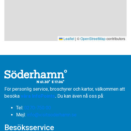
Leaflet
|
©
OpenStreetMap
contributors
För personlig service, broschyrer och kartor, välkommen att
besöka
våra InfoPoints
.
Du kan även nå oss på:
Tel:
0270-750 00
​​​​​​​Mejl:
info@visitsoderhamn.se
Besöksservice