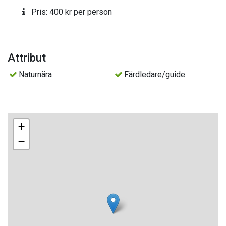
Pris: 400 kr per person
- Trygga hästar
- Anpassad undervisning för nybörjare och tidigare ryttare
- Lugn miljö där du kan fokusera på dig och hästen
Attribut
400 kr/person
Naturnära
Färdledare/guide
Anmälan till:
ridskolan@soderhamnsortensrf.se
Arrangör: Söderhamnsortens Ryttarförening
+
−