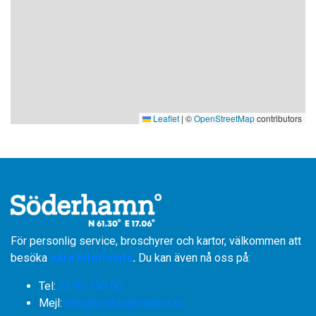
Leaflet
|
©
OpenStreetMap
contributors
För personlig service, broschyrer och kartor, välkommen att
besöka
våra InfoPoints
.
Du kan även nå oss på:
Tel:
0270-750 00
​​​​​​​Mejl:
info@visitsoderhamn.se