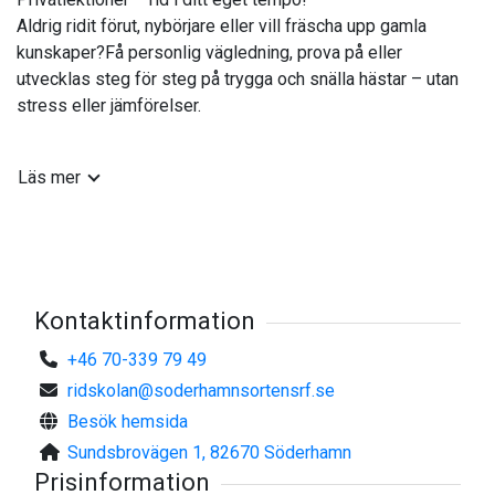
Aldrig ridit förut, nybörjare eller vill fräscha upp gamla
kunskaper?Få personlig vägledning, prova på eller
utvecklas steg för steg på trygga och snälla hästar – utan
stress eller jämförelser.
- Lugnt tempo | Fokus på trygghet och glädje
Läs mer
Privatlektioner – för dig med lite ridvana
Vi erbjuder privatlektioner för dig som:
- Ridit tidigare men behöver friska upp minnet
- Nyss har börjat rida och vill lära i lugn takt
Kontaktinformation
- Vill utveckla din ridning på egen nivå
+46 70-339 79 49
ridskolan@soderhamnsortensrf.se
Hos oss får du personlig handledning anpassad efter just
Besök hemsida
din erfarenhet och dina mål. Fokus ligger på att du ska
känna trygghet, förstå hästen och få tillbaka ridglädjen –
Sundsbrovägen 1, 82670 Söderhamn
steg för steg, i ditt eget tempo.
Prisinformation