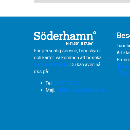
Bes
Turist
För personlig service, broschyrer
Artikla
och kartor, välkommen att besöka
Brosch
våra InfoPoints
.
Du kan även nå
Föl
oss på:
Föl
Tel:
0270-750 00
​​​​​​​Mejl:
info@visitsoderhamn.se