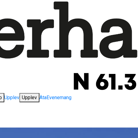
o
Upplev
Upplev
Äta
Evenemang