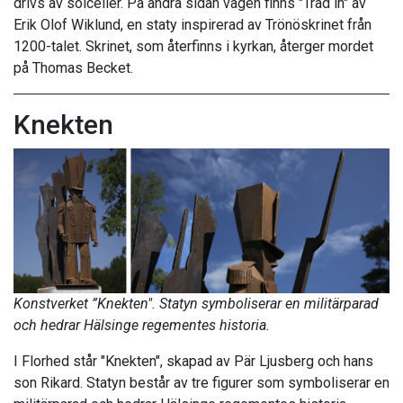
drivs av solceller. På andra sidan vägen finns "Träd in" av
Erik Olof Wiklund, en staty inspirerad av Trönöskrinet från
1200-talet. Skrinet, som återfinns i kyrkan, återger mordet
på Thomas Becket.
Knekten
Konstverket ”Knekten". Statyn symboliserar en militärparad
och hedrar Hälsinge regementes historia.
I Florhed står "Knekten", skapad av Pär Ljusberg och hans
son Rikard. Statyn består av tre figurer som symboliserar en