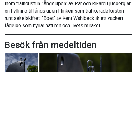
inom träindustrin. "Ångslupen" av Pär och Rikard Ljusberg är
en hyllning till ångslupen Flinken som trafikerade kusten
runt sekelskiftet. "Boet" av Kent Wahlbeck är ett vackert
fågelbo som hyllar naturen och livets mirakel.
Besök från medeltiden
Järnstatyn är inspirerad av den kända Skog-bonaden från
1200-talet.
I byn Skog, mitt emot kyrkan, hittar du "Besök från
medeltiden" av Björn Grimstedt. Statyn består av tre