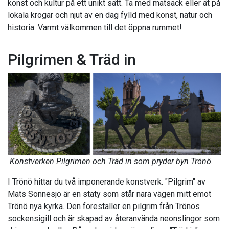
konst och kultur på ett unikt sätt. Ta med matsäck eller ät på
lokala krogar och njut av en dag fylld med konst, natur och
historia. Varmt välkommen till det öppna rummet!
Pilgrimen & Träd in
Konstverken Pilgrimen och Träd in som pryder byn Trönö.
I Trönö hittar du två imponerande konstverk. "Pilgrim" av
Mats Sonnesjö är en staty som står nära vägen mitt emot
Trönö nya kyrka. Den föreställer en pilgrim från Trönös
sockensigill och är skapad av återanvända neonslingor som