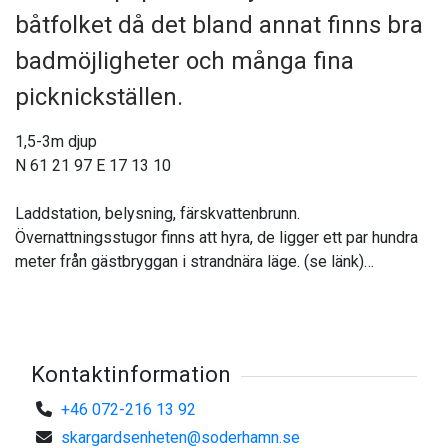
båtfolket då det bland annat finns bra
badmöjligheter och många fina
picknickställen.
1,5-3m djup
N 61 21 97 E 17 13 10
Laddstation, belysning, färskvattenbrunn.
Övernattningsstugor finns att hyra, de ligger ett par hundra
meter från gästbryggan i strandnära läge. (se länk)
Kontaktinformation
+46 072-216 13 92
skargardsenheten@soderhamn.se