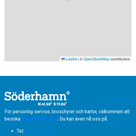
Leaflet
|
©
OpenStreetMap
contributors
För personlig service, broschyrer och kartor, välkommen att
besöka
våra InfoPoints
.
Du kan även nå oss på:
Tel:
0270-750 00