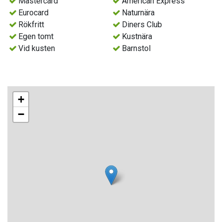
Mastercard
American Express
Eurocard
Naturnära
Rökfritt
Diners Club
Egen tomt
Kustnära
Vid kusten
Barnstol
+
−