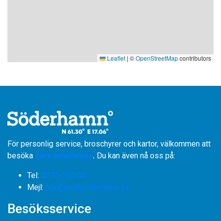
Leaflet
|
©
OpenStreetMap
contributors
För personlig service, broschyrer och kartor, välkommen att
besöka
våra InfoPoints
.
Du kan även nå oss på:
Tel:
0270-750 00
​​​​​​​Mejl:
info@visitsoderhamn.se
Besöksservice