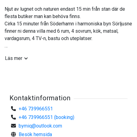
Njut av lugnet och naturen endast 15 min från stan där de
flesta butiker man kan behöva finns.
Cirka 15 minuter från Söderhamn i harmoniska byn Sörljusne
finner ni denna villa med 6 rum, 4 sovrum, kök, matsal,
vardagsrum, 4 TV-n, bastu och uteplatser.
Huset har 3 dubbelsängar, 2 bäddsoffor och en enkel säng.
Läs mer
Vid uthyrning medtager gästerna egna sängkläder (täcken
och kuddar finns).
Nycklar hämtas ur Nyckelbox.
Välkomstpärm tillgänglig i huset.
Kontaktinformation
+46 739966551
+46 739966551 (booking)
bymiq@outlook.com
Besök hemsida