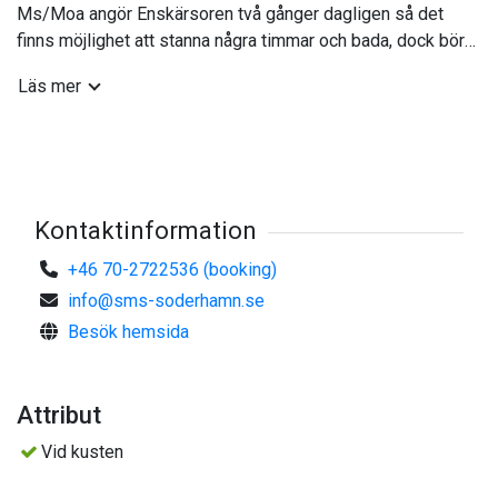
Ms/Moa angör Enskärsoren två gånger dagligen så det
finns möjlighet att stanna några timmar och bada, dock bör
man ta med matsäck då det inte finns något
Läs mer
försäljningsställe på ön
Kontaktinformation
+46 70-2722536 (booking)
info@sms-soderhamn.se
Besök hemsida
Attribut
Vid kusten