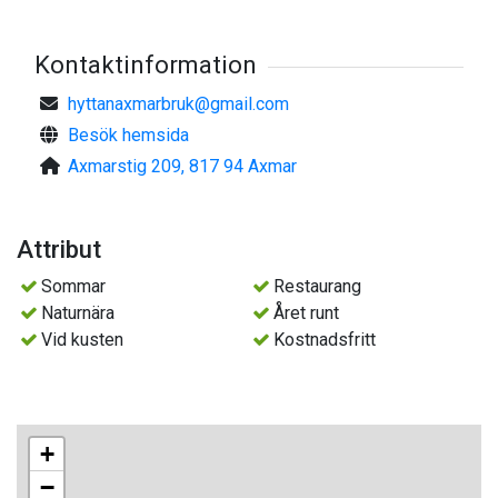
Varmt välkommen till skön balans i Axmar bruk!
Kontaktinformation
hyttanaxmarbruk@gmail.com
Besök hemsida
Axmarstig 209, 817 94 Axmar
Attribut
Sommar
Restaurang
Naturnära
Året runt
Vid kusten
Kostnadsfritt
+
−