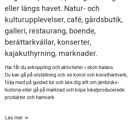
eller längs havet. Natur- och
kulturupplevelser, café, gårdsbutik,
galleri, restaurang, boende,
berättarkvällar, konserter,
kajakuthyrning, marknader.
Här får du avkoppling och aktiviteter i skön balans.
Du kan gå på utställning och se konst och konsthantverk,
följa med på guidad tur och lära dig allt om järnbruks-
historia eller gå på marknad och köpa lokalproducerade
produkter och hantverk.
Du kan hyra kajak och paddla i orörd skärgård. Kanske vill du
Läs mer
bara strosa runt och ladda batterierna bland dammar och
kanaler i Engelska parken, eller slå dig ner på en brygga i
hamnen, blicka ut över havet och känna dina andetag.